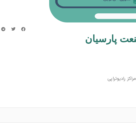
نعت پارسیان
کز رادیوتراپی